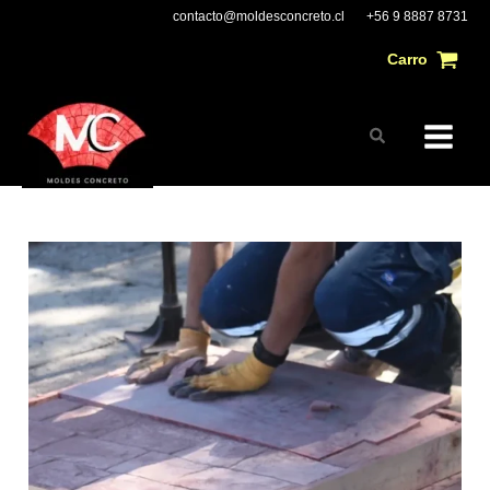
Ir
Main
contacto@moldesconcreto.cl
+56 9 8887 8731
al
Carro
Menu
contenido
Buscar