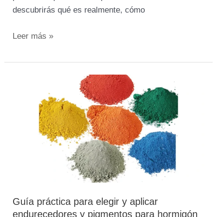
descubrirás qué es realmente, cómo
Leer más »
Guía
práctica
para
elegir
y
aplicar
endurecedores
y
pigmentos
Guía práctica para elegir y aplicar
para
endurecedores y pigmentos para hormigón
hormigón