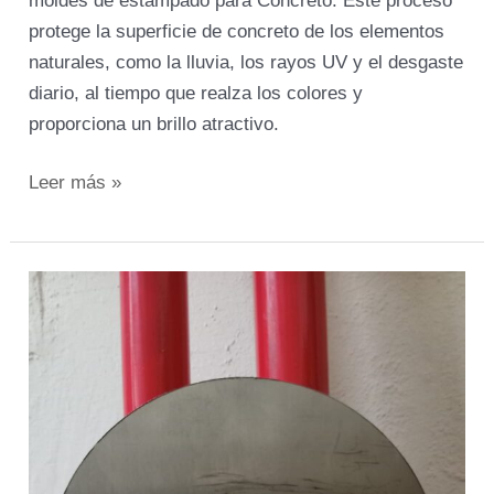
moldes de estampado para Concreto. Este proceso
protege la superficie de concreto de los elementos
naturales, como la lluvia, los rayos UV y el desgaste
diario, al tiempo que realza los colores y
proporciona un brillo atractivo.
Leer más »
Mantenimiento
y
Cuidado
de
Llanas
o
Platachos