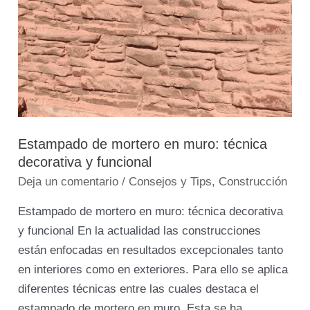
mortero
en
muro:
técnica
decorativa
y
funcional
Estampado de mortero en muro: técnica
decorativa y funcional
Deja un comentario
/
Consejos y Tips
,
Construcción
Estampado de mortero en muro: técnica decorativa
y funcional En la actualidad las construcciones
están enfocadas en resultados excepcionales tanto
en interiores como en exteriores. Para ello se aplica
diferentes técnicas entre las cuales destaca el
estampado de mortero en muro. Esta se ha