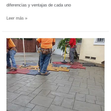
diferencias y ventajas de cada uno
Leer más »
¿Cuándo
está
el
hormigón
listo
para
ser
estampado?