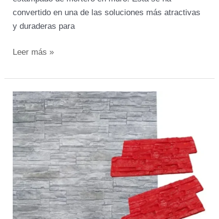
convertido en una de las soluciones más atractivas
y duraderas para
Leer más »
Moldes
rígidos
y
flexibles,
diferencias
y
ventajas