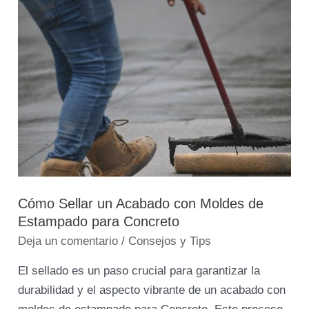
Cómo
Sellar
un
Acabado
con
Moldes
de
Estampado
para
Concreto
Cómo Sellar un Acabado con Moldes de
Estampado para Concreto
Deja un comentario
/
Consejos y Tips
El sellado es un paso crucial para garantizar la
durabilidad y el aspecto vibrante de un acabado con