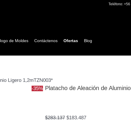
Platacho
El
El
Teléfono:
+56
de
precio
precio
Aleación
original
actual
de
era:
es:
Aluminio
$283.137.
$183.487.
logo de Moldes
Contáctenos
Ofertas
Blog
Ligero
1,2mTZN003*
cantidad
inio Ligero 1,2mTZN003*
Platacho de Aleación de Alumini
-35%
$
283.137
$
183.487