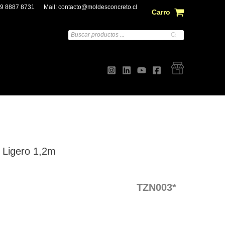
 9 8887 8731
Mail:
contacto@moldesconcreto.cl
Carro
Búsqueda
de
productos
o Ligero 1,2m
TZN003*