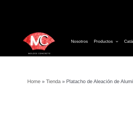
Ir
al
contenido
Nosotros
Productos
Catá
Home
»
Tienda
»
Platacho de Aleación de Alum