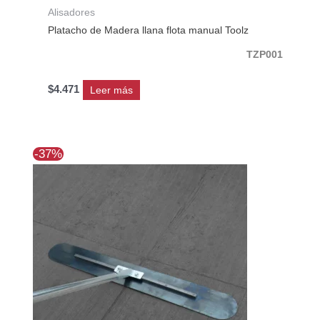
Alisadores
Platacho de Madera llana flota manual Toolz
TZP001
$
4.471
Leer más
El
El
-37%
precio
precio
original
actual
era:
es:
$215.723.
$136.053.