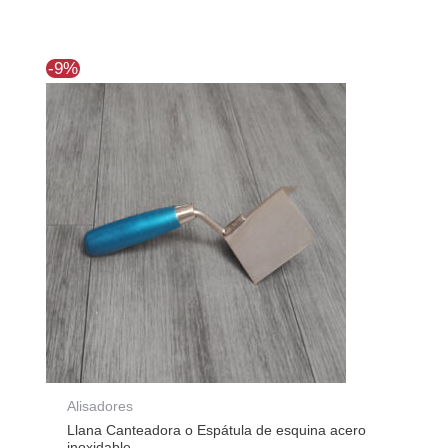
El
El
-9%
precio
precio
original
actual
era:
es:
$20.825.
$18.986.
Alisadores
Llana Canteadora o Espátula de esquina acero
inoxidable