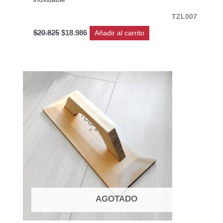
TZL007
$
20.825
$
18.986
Añadir al carrito
AGOTADO