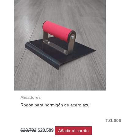
original
actual
era:
es:
$28.792.
$20.589.
Alisadores
Rodón para hormigón de acero azul
TZL006
$
28.792
$
20.589
Añadir al carrito