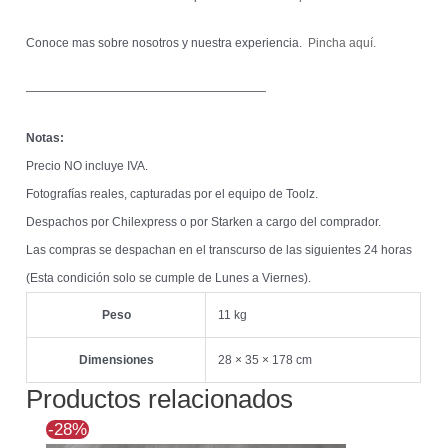
Conoce mas sobre nosotros y nuestra experiencia.
Pincha aquí.
————————————————————
Notas:
Precio NO incluye IVA.
Fotografías reales, capturadas por el equipo de Toolz.
Despachos por Chilexpress o por Starken a cargo del comprador.
Las compras se despachan en el transcurso de las siguientes 24 horas
(Esta condición solo se cumple de Lunes a Viernes).
Peso
11 kg
Dimensiones
28 × 35 × 178 cm
Productos relacionados
El
El
-28%
precio
precio