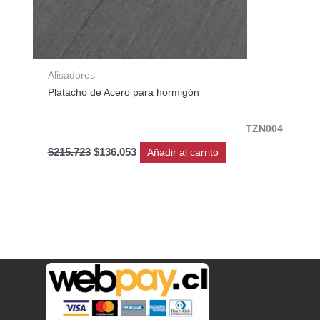
Alisadores
Platacho de Acero para hormigón
TZN004
$
215.723
$
136.053
Añadir al carrito