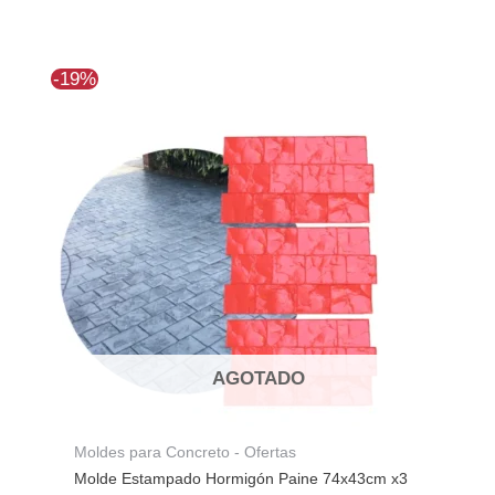
El
El
-19%
precio
precio
original
actual
era:
es:
$368.323.
$298.335.
AGOTADO
Moldes para Concreto - Ofertas
Molde Estampado Hormigón Paine 74x43cm x3