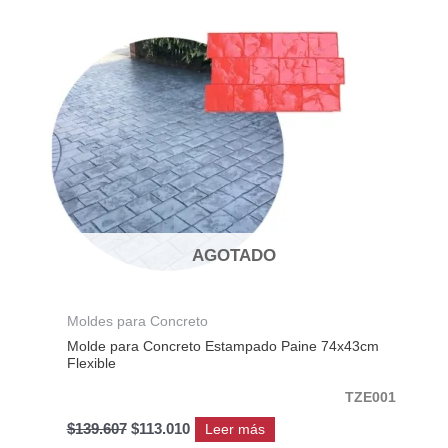
original
actual
era:
es:
$139.607.
$113.010.
AGOTADO
Moldes para Concreto
Molde para Concreto Estampado Paine 74x43cm
Flexible
TZE001
$
139.607
$
113.010
Leer más