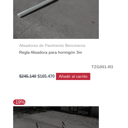
Alisadores de Pavimento Bencineros
Regla Alisadora para hormigón 3m
TZG001-R3
$
245.140
$
165.470
Añadir al carrito
El
El
-19%
precio
precio
original
actual
era:
es:
$1.101.174.
$891.951.