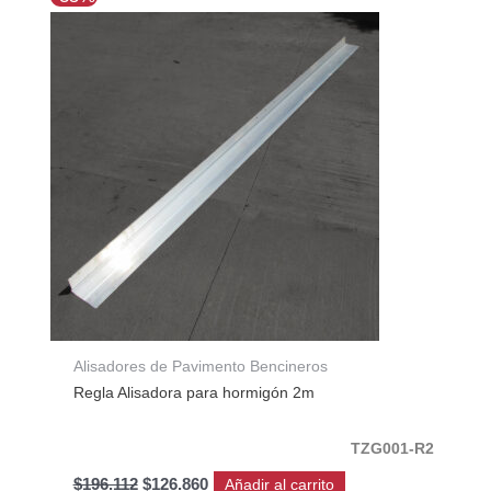
precio
precio
original
actual
era:
es:
$196.112.
$126.860.
Alisadores de Pavimento Bencineros
Regla Alisadora para hormigón 2m
TZG001-R2
$
196.112
$
126.860
Añadir al carrito