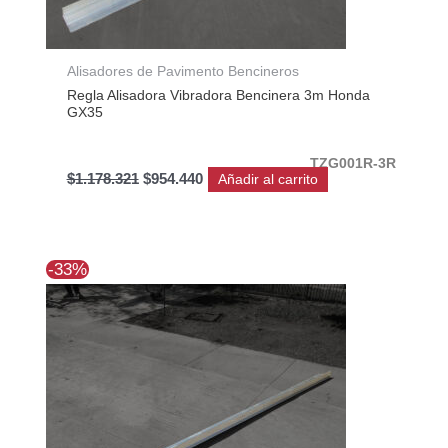
Alisadores de Pavimento Bencineros
Regla Alisadora Vibradora Bencinera 3m Honda
GX35
TZG001R-3R
$
1.178.321
$
954.440
Añadir al carrito
El
El
-33%
precio
precio
original
actual
era:
es:
$245.140.
$165.470.