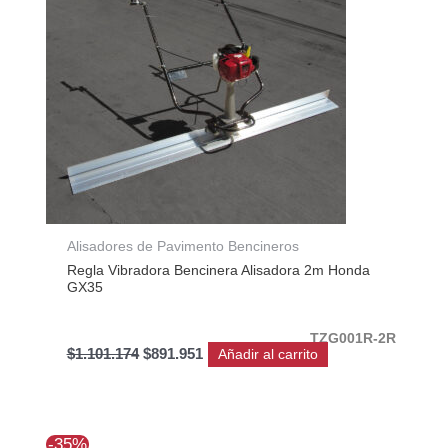
Alisadores de Pavimento Bencineros
Regla Vibradora Bencinera Alisadora 2m Honda
GX35
TZG001R-2R
$
1.101.174
$
891.951
Añadir al carrito
El
El
-35%