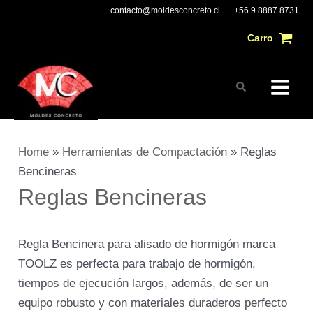
Ir
Main
contacto@moldesconcreto.cl
+56 9 8887 8731
al
Carro
Menu
contenido
Buscar
Home
»
Herramientas de Compactación
»
Reglas
Bencineras
Reglas Bencineras
Regla Bencinera para alisado de hormigón marca
TOOLZ es perfecta para trabajo de hormigón,
tiempos de ejecución largos, además, de ser un
equipo robusto y con materiales duraderos perfecto