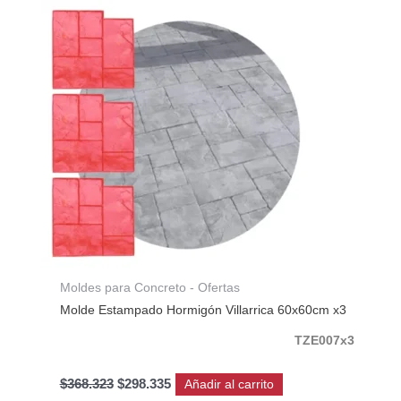
original
actual
era:
es:
$368.323.
$298.335.
Moldes para Concreto - Ofertas
Molde Estampado Hormigón Villarrica 60x60cm x3
TZE007x3
$
368.323
$
298.335
Añadir al carrito