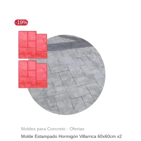
El
El
-19%
precio
precio
original
actual
era:
es:
$256.784.
$208.001.
Moldes para Concreto - Ofertas
Molde Estampado Hormigón Villarrica 60x60cm x2