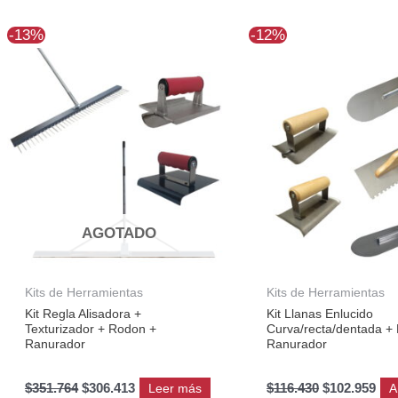
El
El
El
El
-13%
-12%
precio
precio
precio
pre
original
actual
original
act
era:
es:
era:
es:
$351.764.
$306.413.
$116.430.
$10
AGOTADO
Kits de Herramientas
Kits de Herramientas
Kit Regla Alisadora +
Kit Llanas Enlucido
Texturizador + Rodon +
Curva/recta/dentada +
Ranurador
Ranurador
$
351.764
$
306.413
$
116.430
$
102.959
Leer más
A
KIT-L