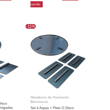
carrito
El
El
-11%
io
precio
precio
al
original
actual
era:
es:
787.
$110.301.
$98.044.
Alisadores de Pavimento
Bencineros
Disco
Pulgadas
Set 4 Aspas + Plato O Disco