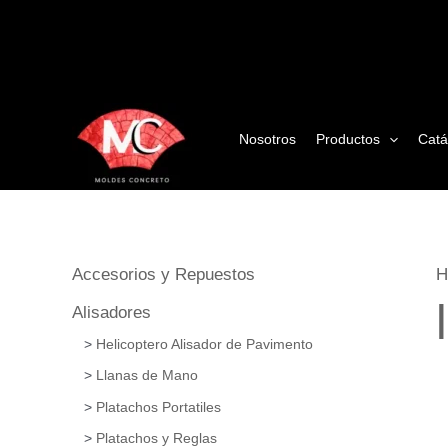
Ir
al
contenido
Nosotros
Productos
Catá
Accesorios y Repuestos
H
Alisadores
Helicoptero Alisador de Pavimento
Llanas de Mano
Platachos Portatiles
Platachos y Reglas