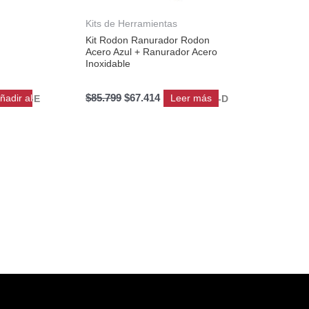
Kits de Herramientas
Kit Rodon Ranurador Rodon
+
Acero Azul + Ranurador Acero
Inoxidable
$
85.799
$
67.414
ñadir al
Leer más
KIT-E
KIT-D