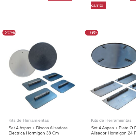
carrito
El
El
El
El
-20%
-16%
precio
precio
precio
prec
original
actual
original
actu
era:
es:
era:
es:
$91.916.
$73.530.
$101.721.
$85.
Kits de Herramientas
Kits de Herramientas
Set 4 Aspas + Discos Alisadora
Set 4 Aspas + Plato O 
Electrica Hormigon 38 Cm
Alisador Hormigon 24 