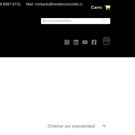
 9 8887 8731
Mail:
contacto@moldesconcreto.cl
Carro
Búsqueda
de
productos