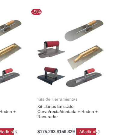
El
El
-9%
cio
precio
precio
ual
original
actual
era:
es:
2.959.
$175.263.
$159.329.
Kits de Herramientas
Kit Llanas Enlucido
 Rodon +
Curva/recta/dentada + Rodon +
Ranurador
$
175.263
$
159.329
ñadir al
Añadir al
KIT-K
KIT-J