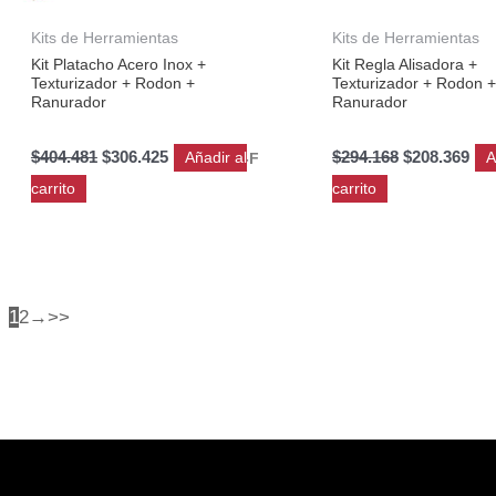
Kits de Herramientas
Kits de Herramientas
Kit Platacho Acero Inox +
Kit Regla Alisadora +
Texturizador + Rodon +
Texturizador + Rodon 
Ranurador
Ranurador
$
404.481
$
306.425
$
294.168
$
208.369
Añadir al
A
KIT-F
carrito
carrito
1
2
→