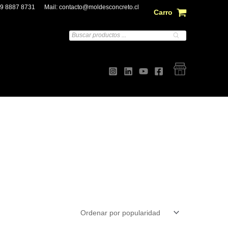
 9 8887 8731
Mail:
contacto@moldesconcreto.cl
Carro
Búsqueda
de
productos