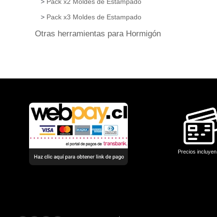
Pack x2 Moldes de Estampado
Pack x3 Moldes de Estampado
Otras herramientas para Hormigón
Precios incluyen
Instagram
Facebook
LinkedIn
YouTube