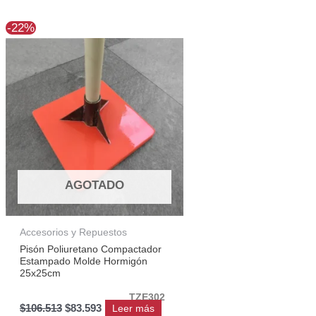
El
El
-22%
precio
precio
original
actual
era:
es:
$106.513.
$83.593.
AGOTADO
Accesorios y Repuestos
Pisón Poliuretano Compactador
Estampado Molde Hormigón
25x25cm
TZE302
$
106.513
$
83.593
Leer más