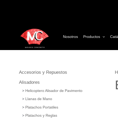
Ir
al
contenido
Nosotros
Productos
Catá
Accesorios y Repuestos
H
Alisadores
Helicoptero Alisador de Pavimento
Llanas de Mano
Platachos Portatiles
Platachos y Reglas