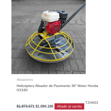
original
actual
era:
es:
$1.873.571.
$1.094.166.
Alisadores
Helicóptero Alisador de Pavimento 36″ Motor Honda
GX160
TZH003
$
1.873.571
$
1.094.166
Añadir al carrito