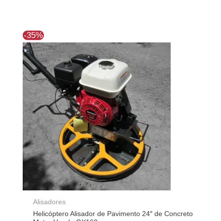
El
El
-35%
precio
precio
original
actual
era:
es:
$1.593.398.
$1.030.001.
Alisadores
Helicóptero Alisador de Pavimento 24″ de Concreto