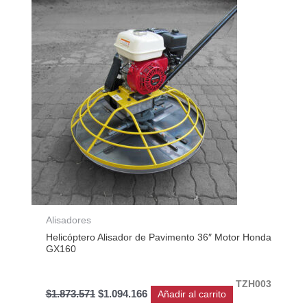
original
actual
era:
es:
$1.873.571.
$1.094.166.
Alisadores
Helicóptero Alisador de Pavimento 36″ Motor Honda
GX160
TZH003
$
1.873.571
$
1.094.166
Añadir al carrito