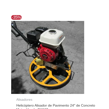
El
El
-35%
precio
precio
original
actual
era:
es:
$1.593.398.
$1.030.001.
Alisadores
Helicóptero Alisador de Pavimento 24″ de Concreto