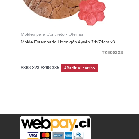
Moldes para Concreto - Ofertas
Molde Estampado Hormigón Aysén 74x74cm x3
TZE003X3
$
368.323
$
298.335
Añadir al carrito