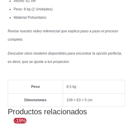
Ancho: 61 cm
Peso: 8 kg (2 Unidades)
Material Poliuretano
Revise nuestro video referencial que explica paso a paso el proceso
completo.
Descubre otros modelos disponibles para encontrar la opción perfecta,
es decir, que se ajuste a tus proyectos.
Peso
8,5 kg
Dimensiones
109 × 63 × 5 cm
Productos relacionados
El
El
-19%
precio
precio
original
actual