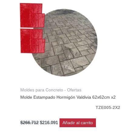
era:
es:
$266.712.
$216.091.
Moldes para Concreto - Ofertas
Molde Estampado Hormigón Valdivia 62x62cm x2
TZE005-2X2
$
266.712
$
216.091
Añadir al carrito