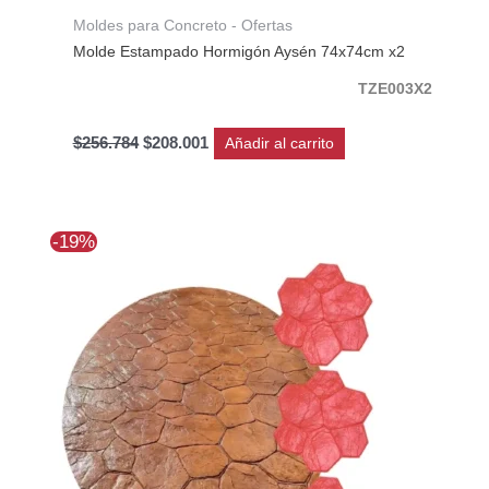
Moldes para Concreto - Ofertas
Molde Estampado Hormigón Aysén 74x74cm x2
TZE003X2
$
256.784
$
208.001
Añadir al carrito
El
El
-19%
precio
precio
original
actual
era:
es:
$368.323.
$298.335.