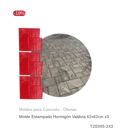
El
El
-19%
precio
precio
original
actual
era:
es:
$382.664.
$309.980.
Moldes para Concreto - Ofertas
Molde Estampado Hormigón Valdivia 62x62cm x3
TZE005-2X3