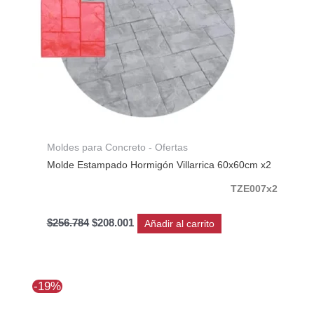
Moldes para Concreto - Ofertas
Molde Estampado Hormigón Villarrica 60x60cm x2
TZE007x2
$
256.784
$
208.001
Añadir al carrito
El
El
-19%
precio
precio
original
actual