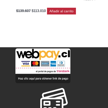
$
139.607
$
113.010
Añadir al carrito