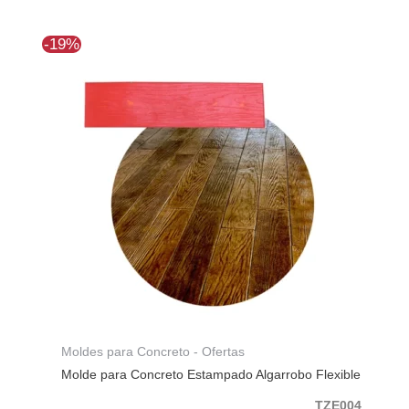
El
El
-19%
precio
precio
original
actual
era:
es:
$139.607.
$113.010.
Moldes para Concreto - Ofertas
Molde para Concreto Estampado Algarrobo Flexible
TZE004