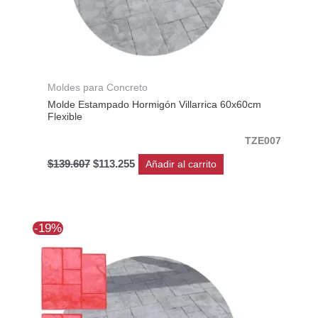
Moldes para Concreto
Molde Estampado Hormigón Villarrica 60x60cm
Flexible
TZE007
$
139.607
$
113.255
Añadir al carrito
El
El
-19%
precio
precio
original
actual
era:
es:
$256.784.
$208.001.