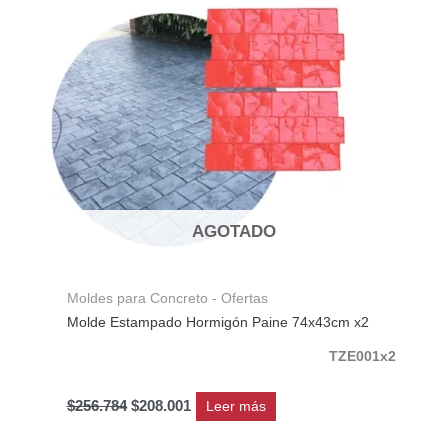
era:
es:
$256.784.
$208.001.
AGOTADO
Moldes para Concreto - Ofertas
Molde Estampado Hormigón Paine 74x43cm x2
TZE001x2
$
256.784
$
208.001
Leer más