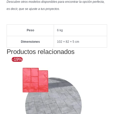
Descubre otros modelos disponibles para encontrar la opción perfecta,
es decir, que se ajuste a tus proyectos.
Peso
6 kg
Dimensiones
102 × 82 × 5 cm
Productos relacionados
El
El
-19%
precio
precio
original
actual
era:
es:
$139.607.
$113.255.