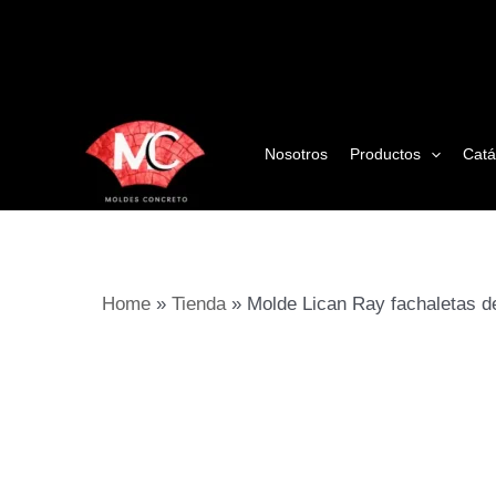
Ir
al
contenido
Nosotros
Productos
Catá
Home
»
Tienda
»
Molde Lican Ray fachaletas 