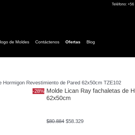
Molde
El
El
Teléfono:
+56
Lican
precio
precio
Ray
original
actual
fachaletas
era:
es:
de
$80.884.
$58.329.
logo de Moldes
Contáctenos
Ofertas
Blog
Hormigon
Revestimiento
de
Pared
62x50cm
de Hormigon Revestimiento de Pared 62x50cm TZE102
TZE102
Molde Lican Ray fachaletas de 
-28%
cantidad
62x50cm
$
80.884
$
58.329