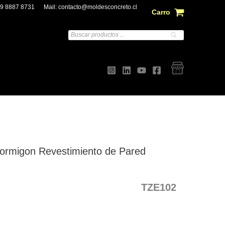
 9 8887 8731
Mail:
contacto@moldesconcreto.cl
Carro
Búsqueda
de
productos
Hormigon Revestimiento de Pared
TZE102