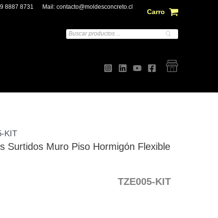
 9 8887 8731
Mail:
contacto@moldesconcreto.cl
Carro
Búsqueda
de
productos
5-KIT
 Surtidos Muro Piso Hormigón Flexible
TZE005-KIT