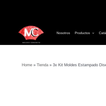
Ir
al
contenido
Nosotros
Productos
Catá
Home
»
Tienda
»
3x Kit Moldes Estampado Dis