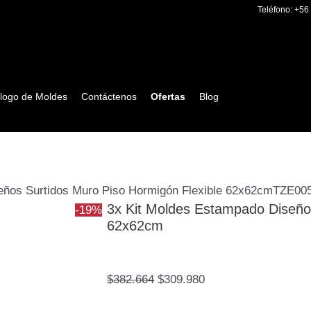
3x
El
El
Teléfono:
+56
Kit
precio
precio
Moldes
original
actual
Estampado
era:
es:
Diseños
$382.664.
$309.980.
logo de Moldes
Contáctenos
Ofertas
Blog
Surtidos
Muro
Piso
Hormigón
Flexible
eños Surtidos Muro Piso Hormigón Flexible 62x62cmTZE00
62x62cmTZE005-
3x Kit Moldes Estampado Diseños
-19%
KIT
62x62cm
cantidad
$
382.664
$
309.980