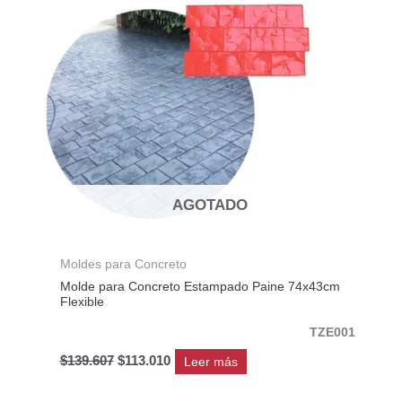
era:
es:
$139.607.
$113.010.
AGOTADO
Moldes para Concreto
Molde para Concreto Estampado Paine 74x43cm
Flexible
TZE001
$
139.607
$
113.010
Leer más