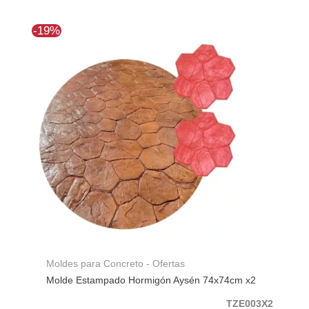
El
El
-19%
precio
precio
original
actual
era:
es:
$256.784.
$208.001.
Moldes para Concreto - Ofertas
Molde Estampado Hormigón Aysén 74x74cm x2
TZE003X2