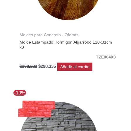
Moldes para Concreto - Ofertas
Molde Estampado Hormigón Algarrobo 120x31cm
x3
TZE004X3
$
368.323
$
298.335
Añadir al carrito
El
El
-19%
precio
precio
original
actual
era:
es:
$47.680.
$38.610.