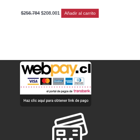
$
256.784
$
208.001
Añadir al carrito