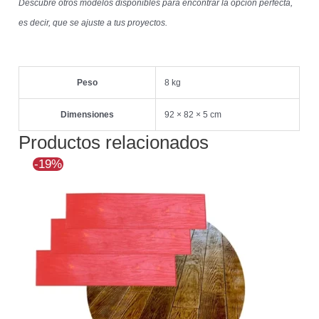
Descubre otros modelos disponibles para encontrar la opción perfecta,
es decir, que se ajuste a tus proyectos.
Peso
8 kg
Dimensiones
92 × 82 × 5 cm
Productos relacionados
El
El
-19%
precio
precio
original
actual
era:
es:
$368.323.
$298.335.