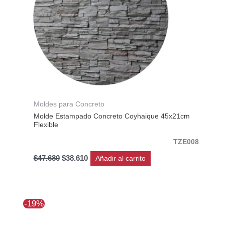
Moldes para Concreto
Molde Estampado Concreto Coyhaique 45x21cm
Flexible
TZE008
$
47.680
$
38.610
Añadir al carrito
El
El
-19%
precio
precio
original
actual