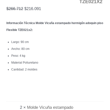
TZE021X2
$
266.712
$
216.091
Información Técnica Molde Vicuña estampado hormigón adoquin piso
Flexible
TZE021x2:
Largo: 90 cm
Ancho: 80 cm
Peso: 4 kg
Material Poliuretano
Cantidad: 2 moldes
2 ×
Molde Vicuña estampado