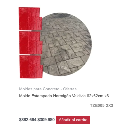
original
actual
era:
es:
$382.664.
$309.980.
Moldes para Concreto - Ofertas
Molde Estampado Hormigón Valdivia 62x62cm x3
TZE005-2X3
$
382.664
$
309.980
Añadir al carrito