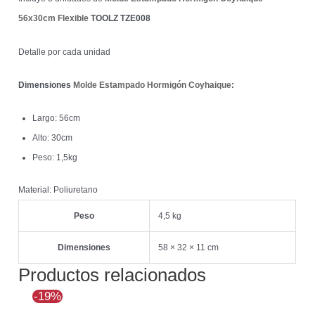
56x30cm Flexible
TOOLZ TZE008
Detalle por cada unidad
Dimensiones
Molde Estampado Hormigón Coyhaique
:
Largo: 56cm
Alto: 30cm
Peso: 1,5kg
Material: Poliuretano
Peso
4,5 kg
Dimensiones
58 × 32 × 11 cm
Productos relacionados
El
El
-19%
precio
precio