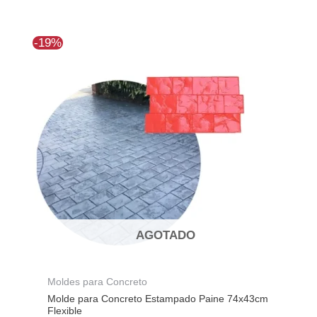
El
El
-19%
precio
precio
original
actual
era:
es:
$139.607.
$113.010.
AGOTADO
Moldes para Concreto
Molde para Concreto Estampado Paine 74x43cm
Flexible