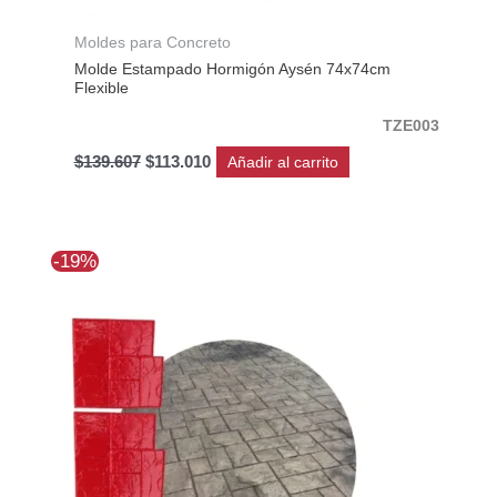
Moldes para Concreto
Molde Estampado Hormigón Aysén 74x74cm
Flexible
TZE003
$
139.607
$
113.010
Añadir al carrito
El
El
-19%
precio
precio
original
actual
era:
es:
$266.712.
$216.091.