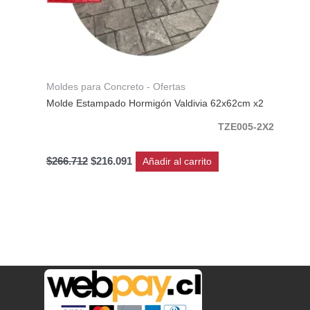
Moldes para Concreto - Ofertas
Molde Estampado Hormigón Valdivia 62x62cm x2
TZE005-2X2
$
266.712
$
216.091
Añadir al carrito