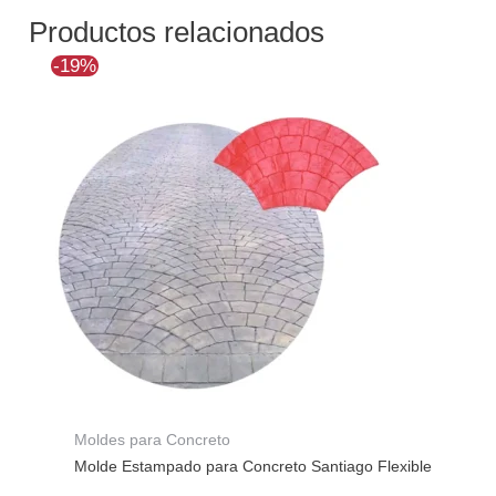
Productos relacionados
El
El
-19%
precio
precio
original
actual
era:
es:
$146.103.
$118.280.
Moldes para Concreto
Molde Estampado para Concreto Santiago Flexible