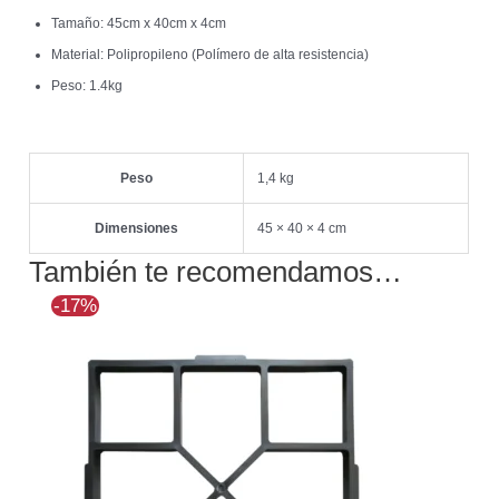
Tamaño: 45cm x 40cm x 4cm
Material: Polipropileno (Polímero de alta resistencia)
Peso: 1.4kg
Peso
1,4 kg
Dimensiones
45 × 40 × 4 cm
También te recomendamos…
El
El
-17%
precio
precio
original
actual
era:
es:
$12.351.
$10.284.