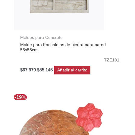
Moldes para Concreto
Molde para Fachaletas de piedra para pared
55x55cm
TZE101
$
67.970
$
55.145
Añadir al carrito
El
El
-19%
precio
precio
original
actual
era:
es:
$139.607.
$113.010.