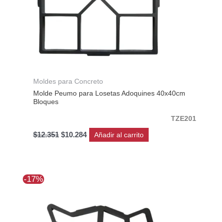
Moldes para Concreto
Molde Peumo para Losetas Adoquines 40x40cm
Bloques
TZE201
$
12.351
$
10.284
Añadir al carrito
El
El
-17%
precio
precio
original
actual
era:
es:
$12.351.
$10.284.