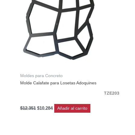
Moldes para Concreto
Molde Calafate para Losetas Adoquines
TZE203
$
12.351
$
10.284
Añadir al carrito