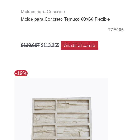
Moldes para Concreto
Molde para Concreto Temuco 60×60 Flexible
TZE006
$
139.607
$
113.255
Añadir al carrito
El
El
-19%
precio
precio
original
actual
era:
es:
$67.970.
$55.145.