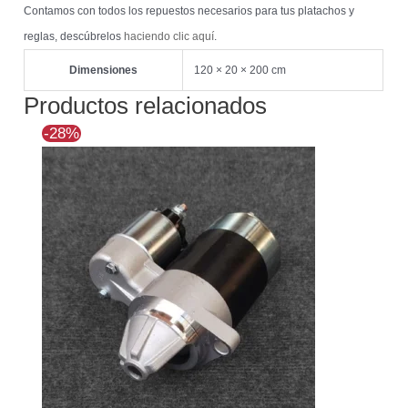
Contamos con todos los repuestos necesarios para tus platachos y
reglas, descúbrelos
haciendo clic aquí
.
Dimensiones
120 × 20 × 200 cm
Productos relacionados
El
El
-28%
precio
precio
original
actual
era:
es:
$134.815.
$96.818.