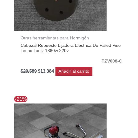
Otras herramientas para Hormigón
Cabezal Repuesto Lijadora Eléctrica De Pared Piso
Techo Toolz 1380w 220v
TZV008-C
$
20.589
$
13.384
Añadir al carrito
El
El
-21%
precio
precio
original
actual
era:
es:
$963.668.
$765.757.