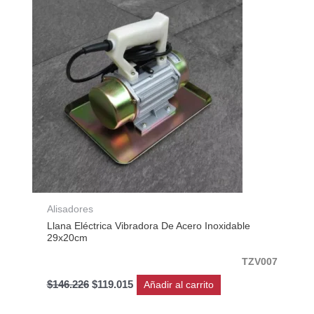
era:
es:
$146.226.
$119.015.
Alisadores
Llana Eléctrica Vibradora De Acero Inoxidable
29x20cm
TZV007
$
146.226
$
119.015
Añadir al carrito