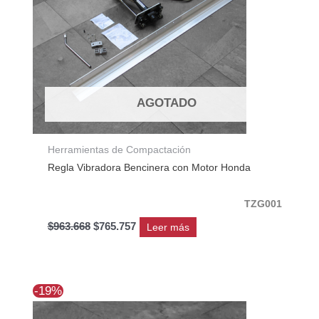
AGOTADO
Herramientas de Compactación
Regla Vibradora Bencinera con Motor Honda
TZG001
$
963.668
$
765.757
Leer más
El
El
-19%
precio
precio
original
actual