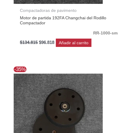
Compactadoras de pavimento
Motor de partida 192FA Changchai del Rodillo
Compactador
RR-1000-sm
$
134.815
$
96.818
Añadir al carrito
El
El
-35%
precio
precio
original
actual
era:
es:
$20.589.
$13.384.