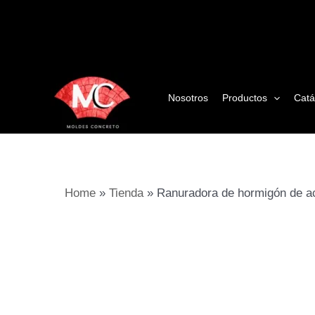
Ir
al
contenido
Nosotros
Productos
Catá
Home
»
Tienda
»
Ranuradora de hormigón de 