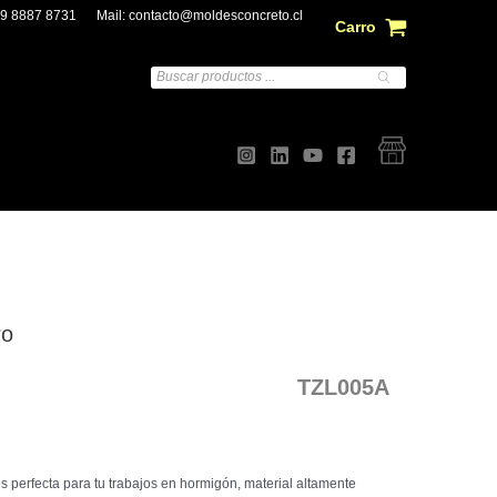
 9 8887 8731
Mail:
contacto@moldesconcreto.cl
Carro
Búsqueda
de
productos
ro
TZL005A
perfecta para tu trabajos en hormigón, material altamente