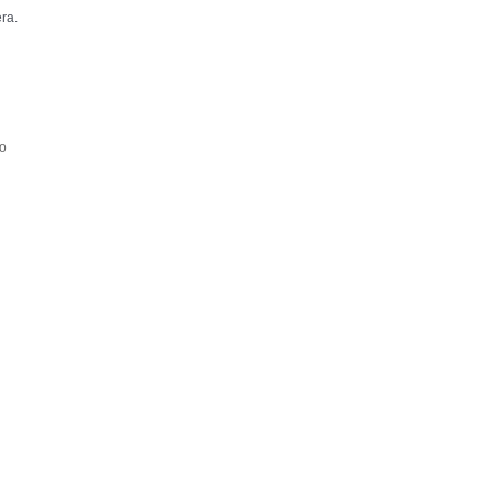
ra.
no