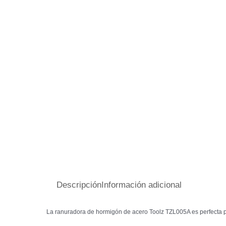
Descripción
Información adicional
La ranuradora de hormigón de acero Toolz TZL005A es perfecta pa