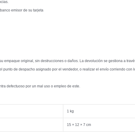
cias.
anco emisor de su tarjeta
n su empaque original, sin destrucciones o daños. La devolución se gestiona a travé
n el punto de despacho asignado por el vendedor, o realizar el envío corriendo con 
ntra defectuoso por un mal uso o empleo de este.
1 kg
15 × 12 × 7 cm