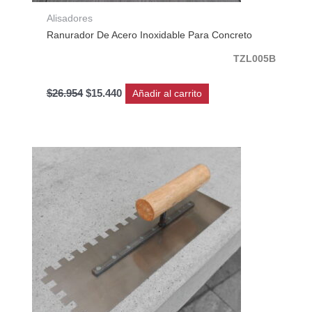
Alisadores
Ranurador De Acero Inoxidable Para Concreto
TZL005B
$
26.954
$
15.440
Añadir al carrito