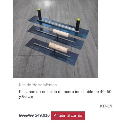
era:
es:
$85.787.
$49.016.
Kits de Herramientas
Kit llanas de enlucido de acero inoxidable de 40, 50
y 60 cm
KIT-15
$
85.787
$
49.016
Añadir al carrito