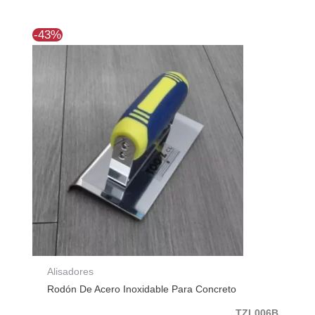
El
El
-43%
precio
precio
original
actual
era:
es:
$26.954.
$15.440.
Alisadores
Rodón De Acero Inoxidable Para Concreto
TZL006B