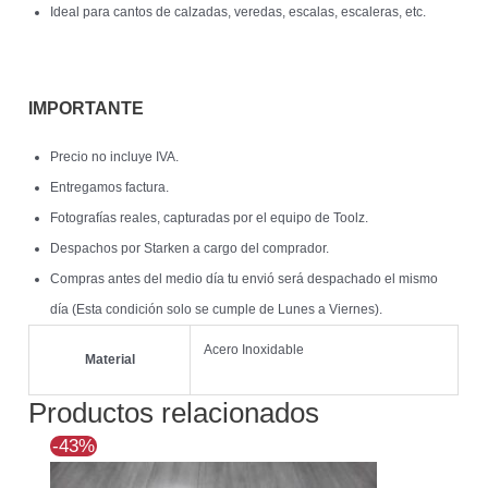
Ideal para cantos de calzadas, veredas, escalas, escaleras, etc.
IMPORTANTE
Precio no incluye IVA.
Entregamos factura.
Fotografías reales, capturadas por el equipo de Toolz.
Despachos por Starken a cargo del comprador.
Compras antes del medio día tu envió será despachado el mismo
día (Esta condición solo se cumple de Lunes a Viernes).
Acero Inoxidable
Material
Productos relacionados
El
El
-43%
precio
precio
original
actual