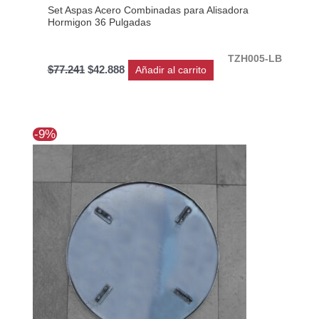
Set Aspas Acero Combinadas para Alisadora
Hormigon 36 Pulgadas
TZH005-LB
$
77.241
$
42.888
Añadir al carrito
El
El
-9%
precio
precio
original
actual
era:
es:
$80.884.
$73.530.