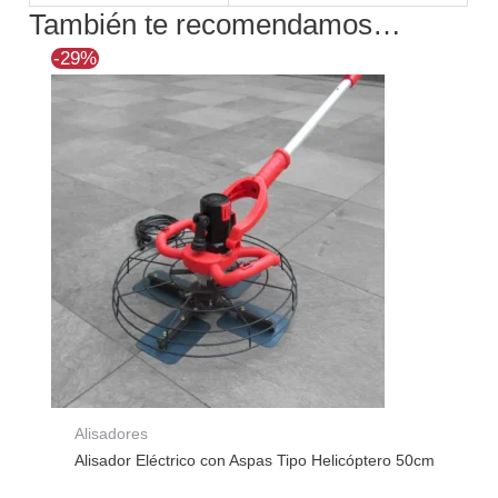
También te recomendamos…
El
El
-29%
precio
precio
original
actual
era:
es:
$370.800.
$263.403.
Alisadores
Alisador Eléctrico con Aspas Tipo Helicóptero 50cm