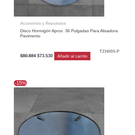
Accesorios y Repuestos
Disco Hormigón Aprox. 36 Pulgadas Para Alisadora
Pavimento
TZH005-P
$
80.884
$
73.530
Añadir al carrito
El
El
-15%
precio
precio
original
actual
era:
es:
$61.791.
$52.693.