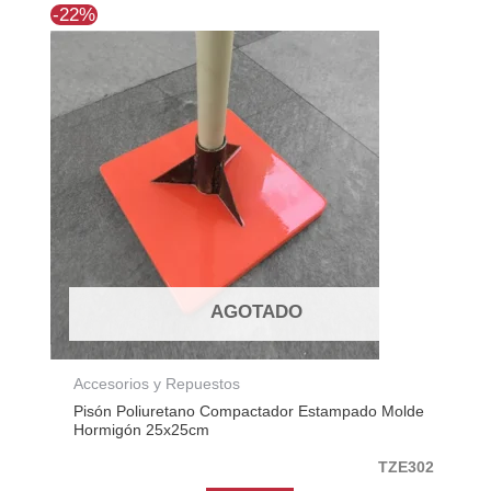
El
El
-22%
precio
precio
original
actual
era:
es:
$106.513.
$83.593.
AGOTADO
Accesorios y Repuestos
Pisón Poliuretano Compactador Estampado Molde
Hormigón 25x25cm
TZE302