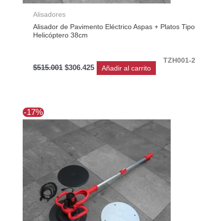
Alisadores
Alisador de Pavimento Eléctrico Aspas + Platos Tipo
Helicóptero 38cm
TZH001-2
$
515.001
$
306.425
Añadir al carrito
El
El
-17%
precio
precio
original
actual
era:
es:
$257.397.
$214.375.