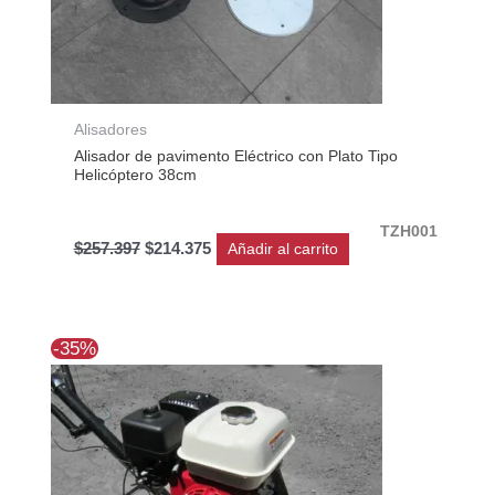
Alisadores
Alisador de pavimento Eléctrico con Plato Tipo
Helicóptero 38cm
TZH001
$
257.397
$
214.375
Añadir al carrito
El
El
-35%
precio
precio
original
actual
era:
es:
$1.593.398.
$1.030.001.