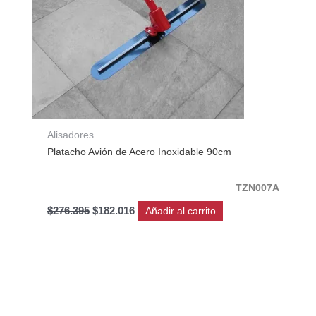
Alisadores
Platacho Avión de Acero Inoxidable 90cm
TZN007A
$
276.395
$
182.016
Añadir al carrito