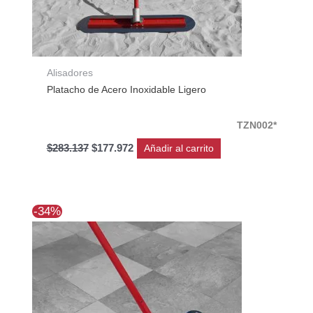
Alisadores
Platacho de Acero Inoxidable Ligero
TZN002*
$
283.137
$
177.972
Añadir al carrito
El
El
-34%
precio
precio
original
actual
era:
es:
$276.395.
$182.016.