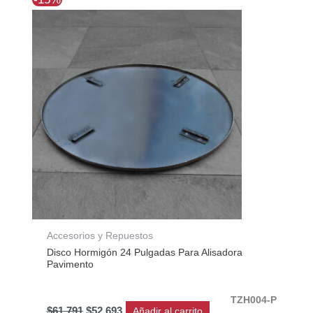
precio
precio
original
actual
era:
es:
$61.791.
$52.693.
Accesorios y Repuestos
Disco Hormigón 24 Pulgadas Para Alisadora
Pavimento
TZH004-P
$
61.791
$
52.693
Añadir al carrito