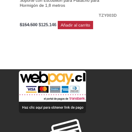
Soporte con Escobillón para Platacho para
Hormigón de 1,8 metros
TZY003D
$
154.500
$
125.146
Añadir al carrito