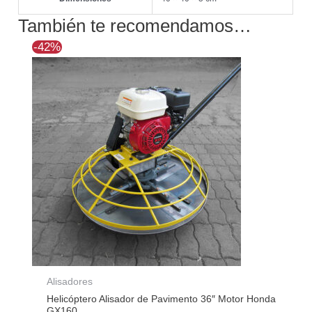
También te recomendamos…
El
El
-42%
precio
precio
original
actual
era:
es:
$1.873.571.
$1.094.166.
Alisadores
Helicóptero Alisador de Pavimento 36″ Motor Honda
GX160