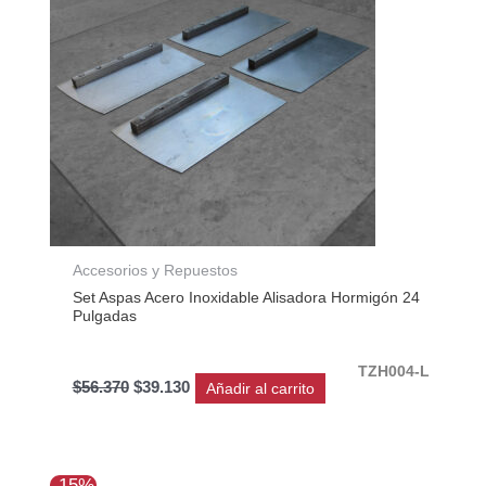
Accesorios y Repuestos
Set Aspas Acero Inoxidable Alisadora Hormigón 24
Pulgadas
TZH004-L
$
56.370
$
39.130
Añadir al carrito
El
El
-15%