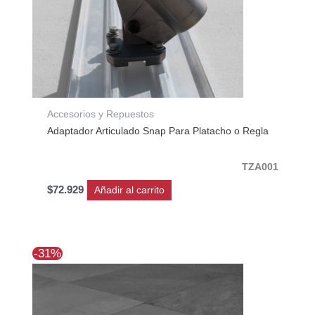
Accesorios y Repuestos
Adaptador Articulado Snap Para Platacho o Regla
TZA001
$
72.929
Añadir al carrito
El
El
-31%
precio
precio
original
actual
era:
es:
$56.370.
$39.130.